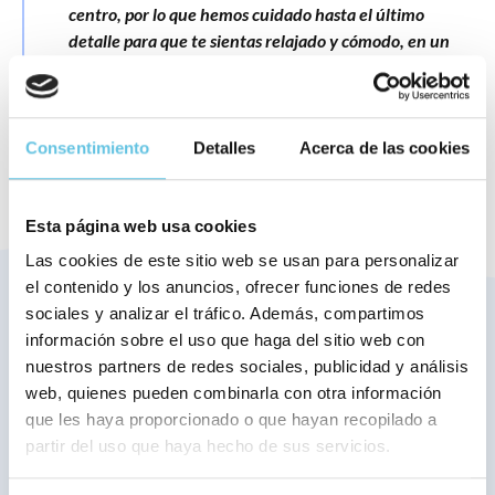
centro, por lo que hemos cuidado hasta el último
detalle para que te sientas relajado y cómodo, en un
entorno confortable.
Consentimiento
Detalles
Acerca de las cookies
Esta página web usa cookies
Las cookies de este sitio web se usan para personalizar
el contenido y los anuncios, ofrecer funciones de redes
sociales y analizar el tráfico. Además, compartimos
MÁXIMA CALIDAD Y GARANTÍA EN TODOS
información sobre el uso que haga del sitio web con
LOS TRATAMIENTOS
nuestros partners de redes sociales, publicidad y análisis
Nuestras
Promociones
web, quienes pueden combinarla con otra información
que les haya proporcionado o que hayan recopilado a
En nuestra clínica, lo más importante es tu salud.
partir del uso que haya hecho de sus servicios.
Estamos
constantemente lanzando promociones